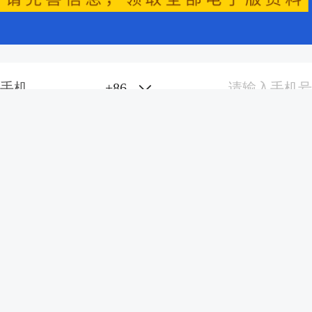
+
86
手机
验证码
获取验证码
我已阅读并同意
《用户协议》
和
《隐私政策》
立即领取